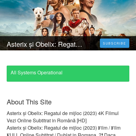
Asterix și Obelix: Regatul de mijloc (2023) 4K Filmul Vezi Online Subtitrat in Română [HD]
SUBSCRIBE
All Systems Operational
About This Site
Asterix și Obelix: Regatul de mijloc (2023) 4K Filmul
Vezi Online Subtitrat in Română [HD]
Asterix și Obelix: Regatul de mijloc (2023) 𝐅ilm / 𝐅ilm
𝐅ULL Online Subtitrat / Dublat in Romana. ?❗️️ Daca